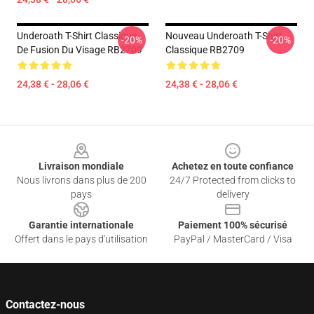
Underoath T-Shirt Classique
Nouveau Underoath T-Shirt
-20%
-20%
De Fusion Du Visage RB2709
Classique RB2709
24,38 € - 28,06 €
24,38 € - 28,06 €
Footer
Livraison mondiale
Achetez en toute confiance
Nous livrons dans plus de 200
24/7 Protected from clicks to
pays
delivery
Garantie internationale
Paiement 100% sécurisé
Offert dans le pays d'utilisation
PayPal / MasterCard / Visa
Contactez-nous