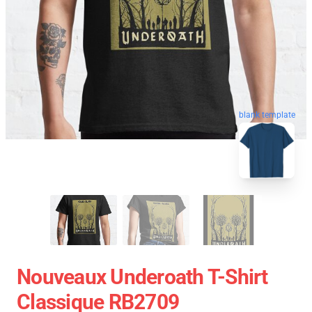
blank template
Nouveaux Underoath T-Shirt
Classique RB2709