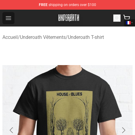
FREE
shipping on orders over $100
Underoath Store - Official Underoath Merchandise Shop
Open menu
Accueil
/
Underoath Vêtements
/
Underoath T-shirt