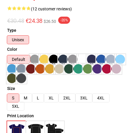
(12 customer reviews)
€30.48
€24.38
-20%
$26.50
Type
Unisex
Color
Default
Size
S
M
L
XL
2XL
3XL
4XL
5XL
Print Location