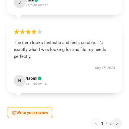
Jack
J
Verified owner
The item looks fantastic and feels durable. It’s
exactly what I was looking for and fits my needs
perfectly.
Aug 15, 2024
Naomi
N
Verified owner
Write your review
1
/
2