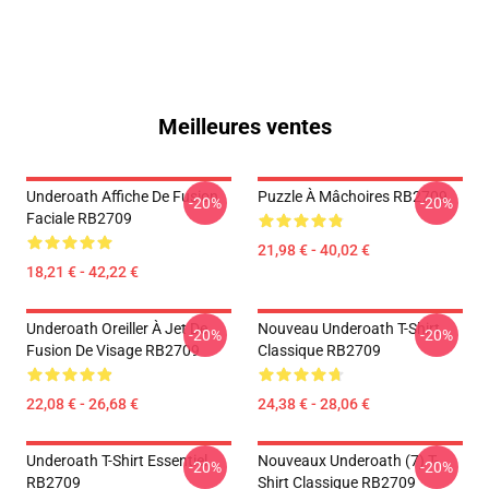
Meilleures ventes
Underoath Affiche De Fusion
Puzzle À Mâchoires RB2709
-20%
-20%
Faciale RB2709
21,98 € - 40,02 €
18,21 € - 42,22 €
Underoath Oreiller À Jet De
Nouveau Underoath T-Shirt
-20%
-20%
Fusion De Visage RB2709
Classique RB2709
22,08 € - 26,68 €
24,38 € - 28,06 €
Underoath T-Shirt Essentiel
Nouveaux Underoath (7) T-
-20%
-20%
RB2709
Shirt Classique RB2709