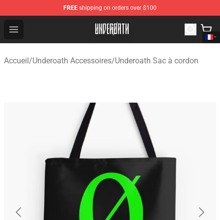
FREE
shipping on orders over $100
Underoath Store - Official Underoath Merchandise Shop
Open menu
Accueil
/
Underoath Accessoires
/
Underoath Sac à cordon