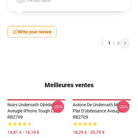
Verified owner
Write your review
1
/
2
Meilleures ventes
Noirs Underoath Obédience
Aolone De Underoath Masque
-20%
-20%
Aveugle IPhone Tough Case
Plat D'obéissance Aveugle
RB2709
RB2709
14,81 € - 16,10 €
18,29 € - 20,70 €