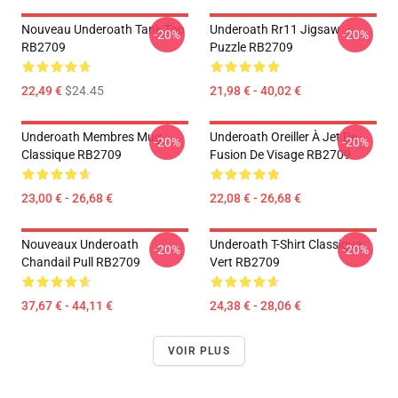
Nouveau Underoath Tank Top
Underoath Rr11 Jigsaw
-20%
-20%
RB2709
Puzzle RB2709
22,49 €
$24.45
21,98 € - 40,02 €
Underoath Membres Mug
Underoath Oreiller À Jet De
-20%
-20%
Classique RB2709
Fusion De Visage RB2709
23,00 € - 26,68 €
22,08 € - 26,68 €
Nouveaux Underoath
Underoath T-Shirt Classique
-20%
-20%
Chandail Pull RB2709
Vert RB2709
37,67 € - 44,11 €
24,38 € - 28,06 €
VOIR PLUS