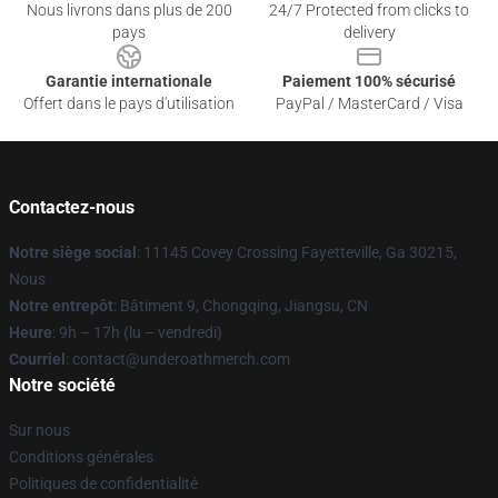
Nous livrons dans plus de 200
24/7 Protected from clicks to
pays
delivery
Garantie internationale
Paiement 100% sécurisé
Offert dans le pays d'utilisation
PayPal / MasterCard / Visa
Contactez-nous
Notre siège social
: 11145 Covey Crossing Fayetteville, Ga 30215,
Nous
Notre entrepôt
: Bâtiment 9, Chongqing, Jiangsu, CN
Heure
: 9h – 17h (lu – vendredi)
Courriel
: contact@underoathmerch.com
Notre société
Sur nous
Conditions générales
Politiques de confidentialité