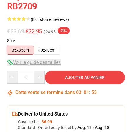
RB2709
(8 customer reviews)
€28.69
€22.95
-20%
$24.95
Size
35x35cm
40x40cm
Voir le guide des tailles
Quantity
AJOUTER AU PANIER
Cette vente se termine dans
03
:
01
:
54
Deliver to United States
Cost to ship:
$6.99
Standard - Order today to get by
Aug. 13 - Aug. 20