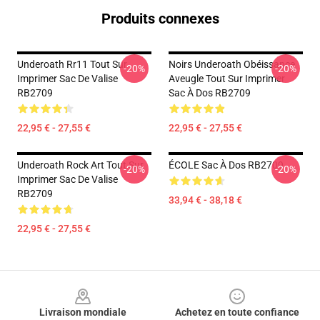
Produits connexes
Underoath Rr11 Tout Sur
Noirs Underoath Obéissance
-20%
-20%
Imprimer Sac De Valise
Aveugle Tout Sur Imprimer
RB2709
Sac À Dos RB2709
22,95 € - 27,55 €
22,95 € - 27,55 €
Underoath Rock Art Tout Sur
ÉCOLE Sac À Dos RB2709
-20%
-20%
Imprimer Sac De Valise
RB2709
33,94 € - 38,18 €
22,95 € - 27,55 €
Footer
Livraison mondiale
Achetez en toute confiance