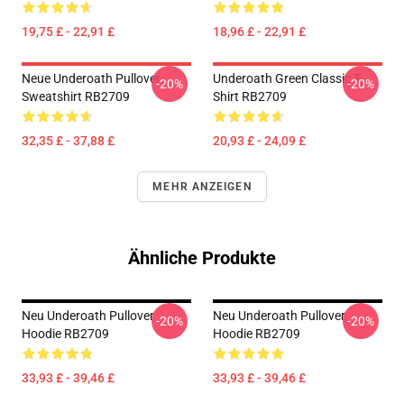
19,75 £ - 22,91 £
18,96 £ - 22,91 £
Neue Underoath Pullover
Underoath Green Classic T-
-20%
-20%
Sweatshirt RB2709
Shirt RB2709
32,35 £ - 37,88 £
20,93 £ - 24,09 £
MEHR ANZEIGEN
Ähnliche Produkte
Neu Underoath Pullover
Neu Underoath Pullover
-20%
-20%
Hoodie RB2709
Hoodie RB2709
33,93 £ - 39,46 £
33,93 £ - 39,46 £