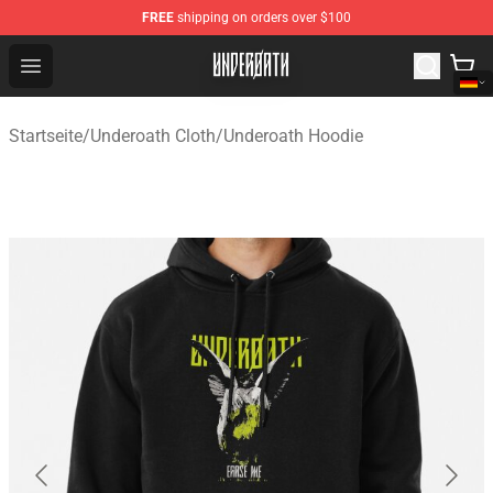
FREE
shipping on orders over $100
Underoath Store - Official Underoath Merchandise Shop
Open menu
Startseite
/
Underoath Cloth
/
Underoath Hoodie