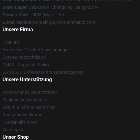
Unser Lager
: Gebäude 9, Chongqing, Jiangsu, CN
Geruch
: 9AM – 5PM (Mon – Fri)
E-Mail senden
: Kontakt@underoathmerch.com
Unsere Firma
Über uns
Allgemeine Geschäftsbedingungen
Datenschutzrichtlinien
DMCA - Copyright Policy
CA SB657: Lieferkettentransparenzgesetz
Unsere Unterstützung
Versand und Lieferrichtlinien
Zahlungsbedingungen
Return & Refund Richtlinien
Kontaktieren Sie uns
Kundenhilfe (FAQ)
Werdegang
Unser Shop