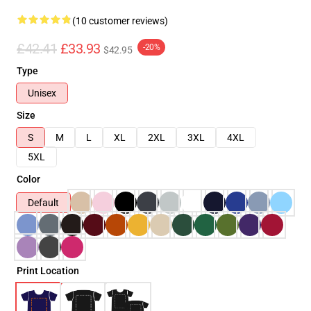
(10 customer reviews)
£42.41
£33.93
-20%
$42.95
Type
Unisex
Size
S
M
L
XL
2XL
3XL
4XL
5XL
Color
Default
Print Location