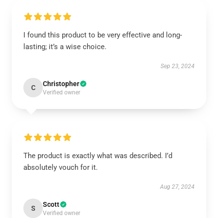
I found this product to be very effective and long-
lasting; it’s a wise choice.
Sep 23, 2024
Christopher
C
Verified owner
The product is exactly what was described. I’d
absolutely vouch for it.
Aug 27, 2024
Scott
S
Verified owner