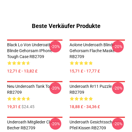
Beste Verkäufer Produkte
Black Lo Von Underoath
Aolone Underoath Blinde
-20%
-20%
Blinde Gehorsam IPhone
Gehorsam Flache Maske
Tough Case RB2709
RB2709
12,71 £ - 13,82 £
15,71 £ - 17,77 £
Neu Underoath Tank Top
Underoath Rr11 Puzzle
-20%
-20%
RB2709
RB2709
19,31 £
$24.45
18,88 £ - 34,36 £
Underoath Mitglieder Classic
Underoath Gesichtsschmelze
-20%
-20%
Becher RB2709
Pfeil Kissen RB2709