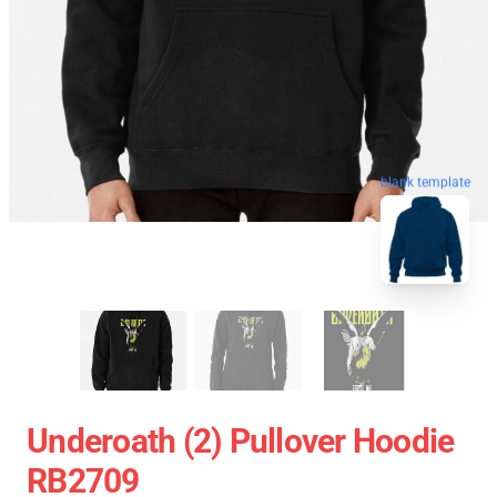
blank template
Underoath (2) Pullover Hoodie
RB2709