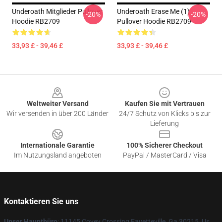
Underoath Mitglieder Pullover
Underoath Erase Me (1)
-20%
-20%
Hoodie RB2709
Pullover Hoodie RB2709
33,93 £ - 39,46 £
33,93 £ - 39,46 £
Footer
Weltweiter Versand
Kaufen Sie mit Vertrauen
Wir versenden in über 200 Länder
24/7 Schutz von Klicks bis zur
Lieferung
Internationale Garantie
100% Sicherer Checkout
Im Nutzungsland angeboten
PayPal / MasterCard / Visa
Kontaktieren Sie uns
Unser Hauptbüro
: 11145 Covey Crossing Fayetteville, Ga 30215, Us